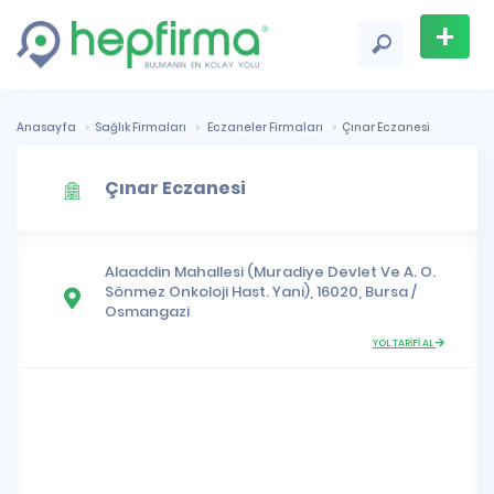
+
Firma
Ekle
Anasayfa
Sağlık Firmaları
Eczaneler Firmaları
Çınar Eczanesi
Çınar Eczanesi
Alaaddin Mahallesi
(Muradiye Devlet Ve A. O.
Sönmez Onkoloji Hast. Yani), 16020,
Bursa
/
Osmangazi
YOL TARİFİ AL