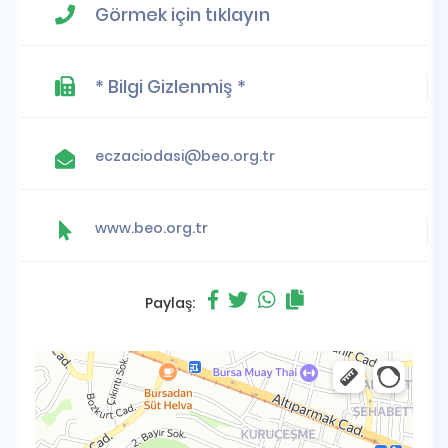
Görmek için tıklayın
* Bilgi Gizlenmiş *
eczaciodasi@beo.org.tr
www.beo.org.tr
Paylaş: