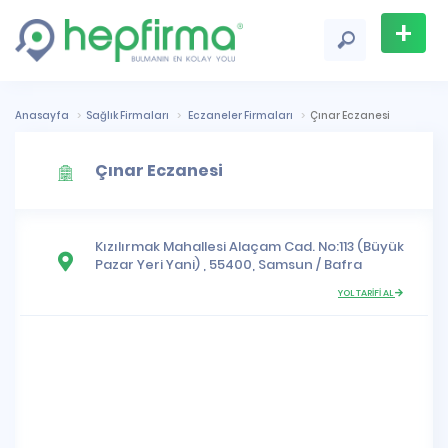
+
Firma
Ekle
Anasayfa
Sağlık Firmaları
Eczaneler Firmaları
Çınar Eczanesi
Çınar Eczanesi
Kızılırmak Mahallesi
Alaçam Cad. No:113 (Büyük
Pazar Yeri Yani) , 55400,
Samsun
/
Bafra
YOL TARİFİ AL