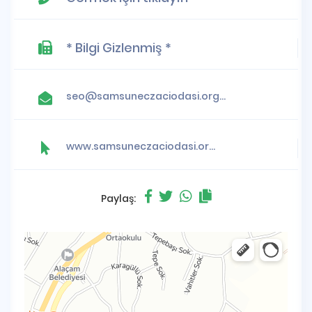
* Bilgi Gizlenmiş *
seo@samsuneczaciodasi.org.tr
www.samsuneczaciodasi.org.tr
Paylaş: