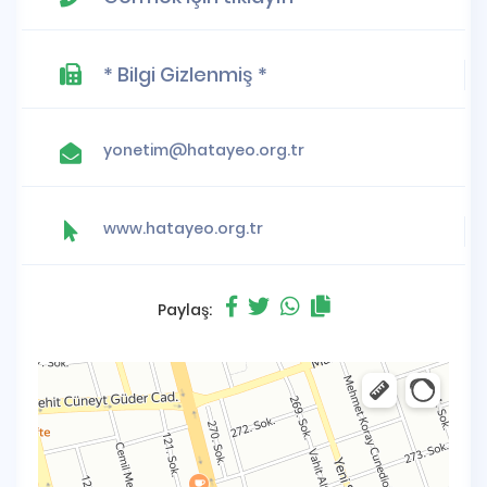
* Bilgi Gizlenmiş *
yonetim@hatayeo.org.tr
www.hatayeo.org.tr
Paylaş: