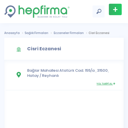
+
Firma
Ekle
Anasayfa
Sağlık Firmaları
Eczaneler Firmaları
Cisri Eczanesi
Cisri Eczanesi
Bağlar Mahallesi
Atatürk Cad. 155/a , 31500,
Hatay
/
Reyhanlı
YOL TARİFİ AL