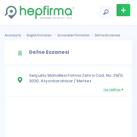
+
Firma
Ekle
Anasayfa
Sağlık Firmaları
Eczaneler Firmaları
Defne Eczanesi
Defne Eczanesi
Selçuklu Mahallesi
Fatma Zehra Cad. No: 29/G,
3030,
Afyonkarahisar
/
Merkez
YOL TARİFİ AL