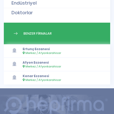
Endüstriyel
Doktorlar
BENZER FİRMALAR
Ertunç Eczanesi
Merkez / Afyonkarahisar
Afyon Eczanesi
Merkez / Afyonkarahisar
Kenar Eczanesi
Merkez / Afyonkarahisar