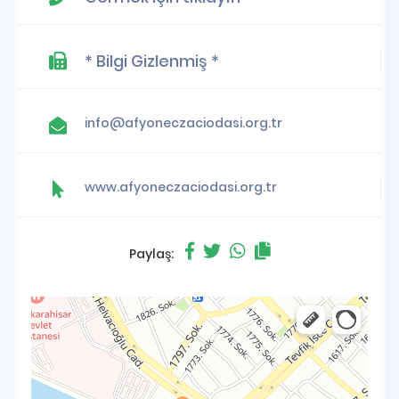
* Bilgi Gizlenmiş *
info@afyoneczaciodasi.org.tr
www.afyoneczaciodasi.org.tr
Paylaş: