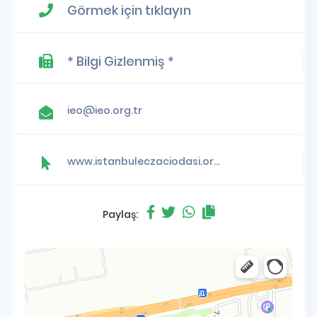
Görmek için tıklayın
* Bilgi Gizlenmiş *
ieo@ieo.org.tr
www.istanbuleczaciodasi.org.tr
Paylaş: