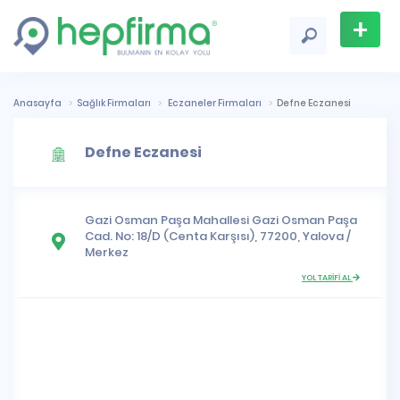
+
Firma
Ekle
Anasayfa
Sağlık Firmaları
Eczaneler Firmaları
Defne Eczanesi
Defne Eczanesi
Gazi Osman Paşa Mahallesi
Gazi Osman Paşa
Cad. No: 18/D (Centa Karşısı), 77200,
Yalova
/
Merkez
YOL TARİFİ AL