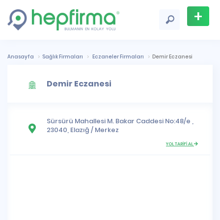
+
Firma
Ekle
Anasayfa
Sağlık Firmaları
Eczaneler Firmaları
Demir Eczanesi
Demir Eczanesi
Sürsürü Mahallesi
M. Bakar Caddesi No:48/e ,
23040,
Elazığ
/
Merkez
YOL TARİFİ AL