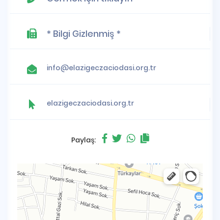
* Bilgi Gizlenmiş *
info@elazigeczaciodasi.org.tr
elazigeczaciodasi.org.tr
Paylaş: