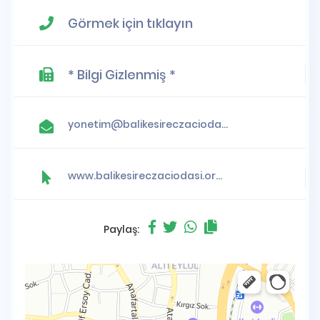
Görmek için tıklayın
* Bilgi Gizlenmiş *
yonetim@balikesireczaciodasi.org.tr
www.balikesireczaciodasi.org.tr
Paylaş: