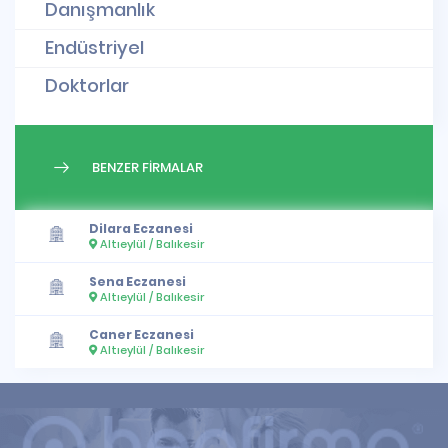
Danışmanlık
Endüstriyel
Doktorlar
BENZER FİRMALAR
Dilara Eczanesi
Altıeylül / Balıkesir
Sena Eczanesi
Altıeylül / Balıkesir
Caner Eczanesi
Altıeylül / Balıkesir