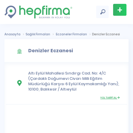
+
Firma
Ekle
Anasayfa
Sağlık Firmaları
Eczaneler Firmaları
Denizler Eczanesi
Denizler Eczanesi
Altı Eylül Mahallesi
Sındırgı Cad. No: 4/C
(Çardaklı Doğumevi Civarı Milli Eğitim
Müdürlüğü Karşısı 6 Eylül Kaymakamlığı Yanı),
10100,
Balıkesir
/
Altıeylül
YOL TARİFİ AL