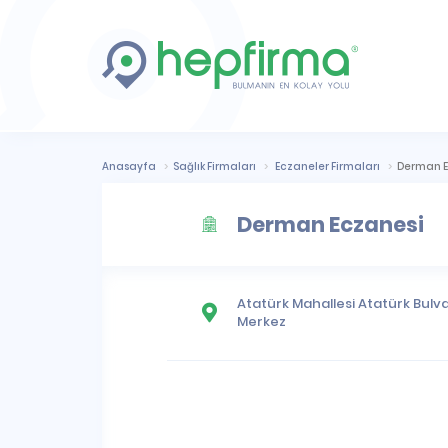
Anasayfa
Sağlık Firmaları
Eczaneler Firmaları
Derman E
Derman Eczanesi
Atatürk Mahallesi
Atatürk Bulvar
Merkez