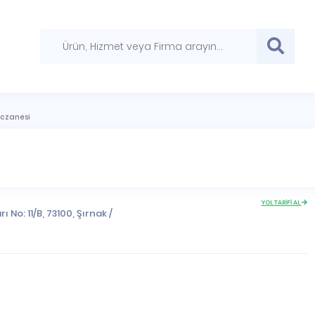
czanesi
YOL TARİFİ AL
ı No: 11/B, 73100,
Şırnak
/