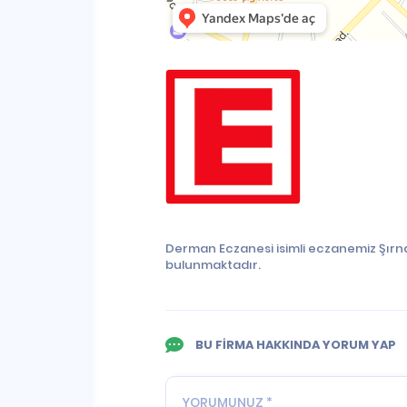
Derman Eczanesi isimli eczanemiz Şırna
bulunmaktadır.
BU FİRMA HAKKINDA YORUM YAP