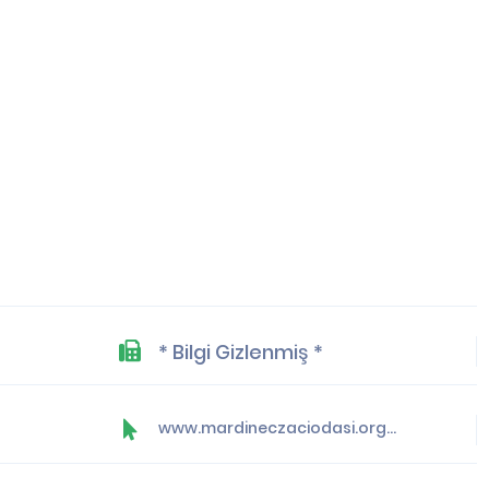
* Bilgi Gizlenmiş *
www.mardineczaciodasi.org.tr