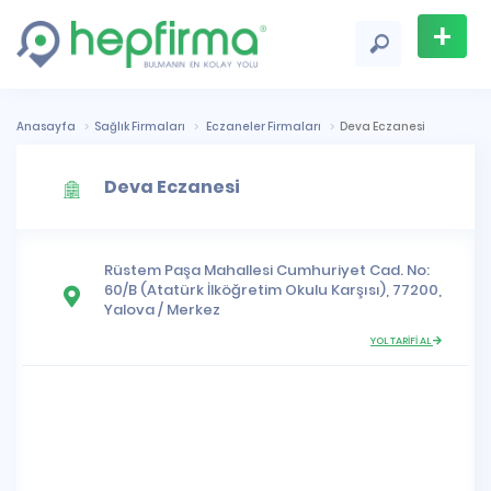
+
Firma
Ekle
Anasayfa
Sağlık Firmaları
Eczaneler Firmaları
Deva Eczanesi
Deva Eczanesi
Rüstem Paşa Mahallesi
Cumhuriyet Cad. No:
60/B (Atatürk İlköğretim Okulu Karşısı), 77200,
Yalova
/
Merkez
YOL TARİFİ AL