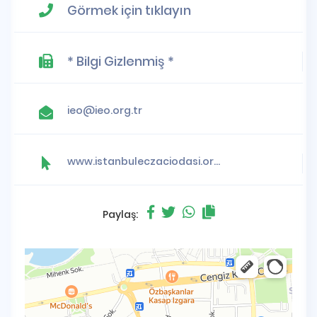
Görmek için tıklayın
* Bilgi Gizlenmiş *
ieo@ieo.org.tr
www.istanbuleczaciodasi.org.tr
Paylaş: