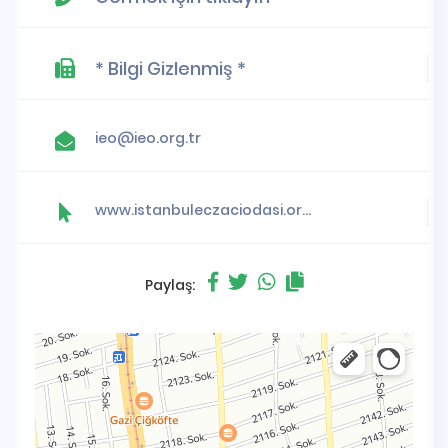
* Bilgi Gizlenmiş *
ieo@ieo.org.tr
www.istanbuleczaciodasi.org.tr
Paylaş: