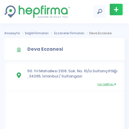
+
Firma
Ekle
Anasayfa
Sağlık Firmaları
Eczaneler Firmaları
Deva Eczanesi
Deva Eczanesi
50. Yıl Mahallesi
2106. Sok. No. 10/a Sultançiftliği
, 34265,
İstanbul
/
Sultangazi
YOL TARİFİ AL