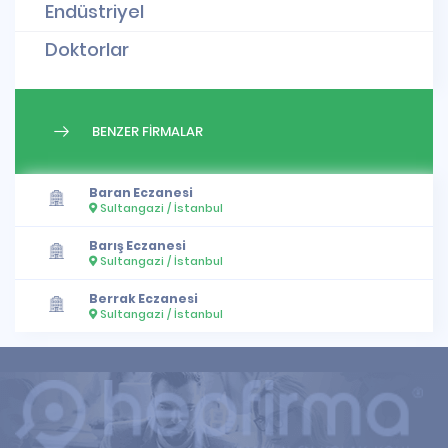
Endüstriyel
Doktorlar
BENZER FİRMALAR
Baran Eczanesi
Sultangazi / İstanbul
Barış Eczanesi
Sultangazi / İstanbul
Berrak Eczanesi
Sultangazi / İstanbul