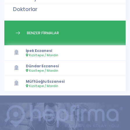
Doktorlar
BENZER FİRMALAR
İpek Eczanesi
Kızıltepe / Mardin
Dündar Eczanesi
Kızıltepe / Mardin
Müftüoğlu Eczanesi
Kızıltepe / Mardin