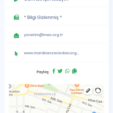
* Bilgi Gizlenmiş *
yonetim@meo.org.tr
www.mardineczaciodasi.org.tr
Paylaş: