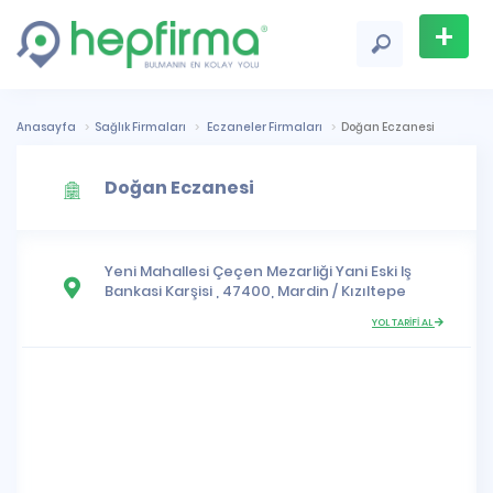
+
Firma
Ekle
Anasayfa
Sağlık Firmaları
Eczaneler Firmaları
Doğan Eczanesi
Doğan Eczanesi
Yeni Mahallesi
Çeçen Mezarliği Yani Eski Iş
Bankasi Karşisi , 47400,
Mardin
/
Kızıltepe
YOL TARİFİ AL