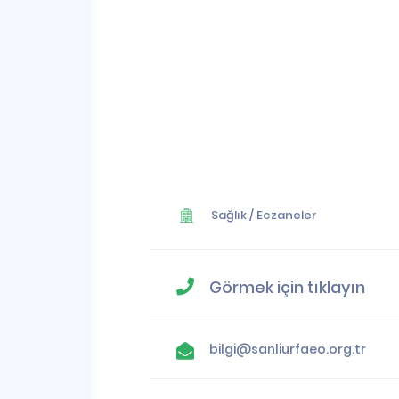
Sağlık
/
Eczaneler
Görmek için tıklayın
bilgi@sanliurfaeo.org.tr