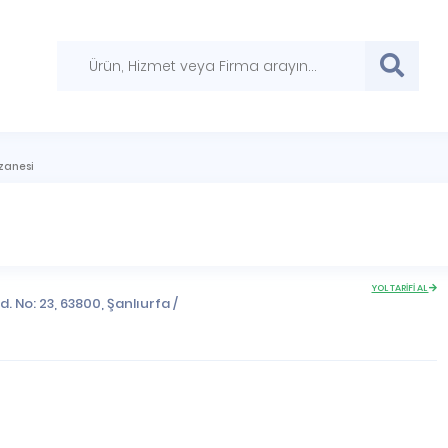
zanesi
YOL TARİFİ AL
. No: 23, 63800,
Şanlıurfa
/