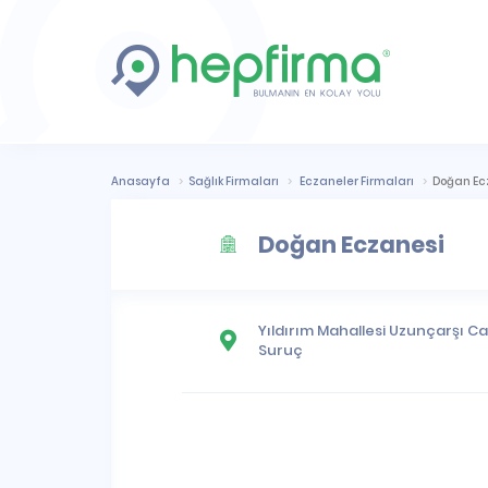
Anasayfa
Sağlık Firmaları
Eczaneler Firmaları
Doğan Ec
Doğan Eczanesi
Yıldırım Mahallesi
Uzunçarşı Cad
Suruç