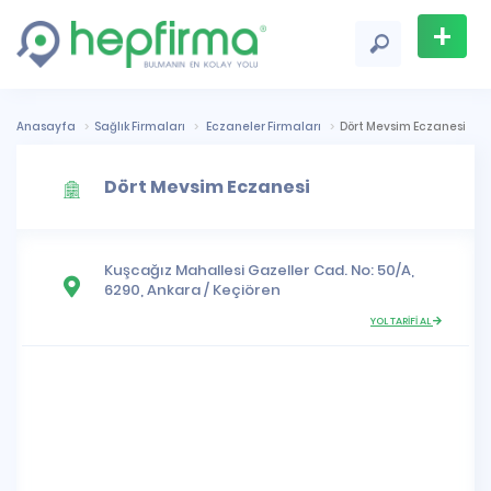
+
Firma
Ekle
Anasayfa
Sağlık Firmaları
Eczaneler Firmaları
Dört Mevsim Eczanesi
Dört Mevsim Eczanesi
Kuşcağız Mahallesi
Gazeller Cad. No: 50/A,
6290,
Ankara
/
Keçiören
YOL TARİFİ AL