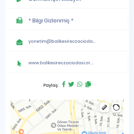
* Bilgi Gizlenmiş *
yonetim@balikesireczaciodasi.org.tr
www.balikesireczaciodasi.org.tr
Paylaş: