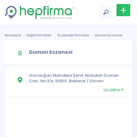
+
Firma
Ekle
Anasayfa
Sağlık Firmaları
Eczaneler Firmaları
Duman Eczanesi
Duman Eczanesi
Gündoğdu Mahallesi
Şehit Abdullah Duman
Cad . No:3/a, 10900,
Balıkesir
/
Gönen
YOL TARİFİ AL