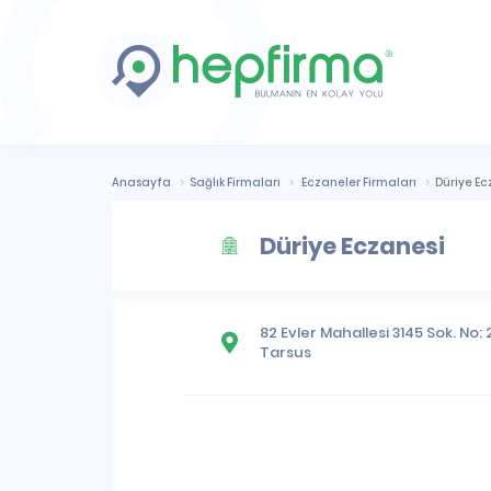
Anasayfa
Sağlık Firmaları
Eczaneler Firmaları
Düriye Ec
Düriye Eczanesi
82 Evler Mahallesi
3145 Sok. No: 
Tarsus