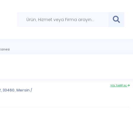
zanesi
YOL TARİFİ AL
2, 33460,
Mersin
/