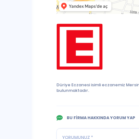
Düriye Eczanesi isimli eczanemiz Mersin
bulunmaktadır.
BU FİRMA HAKKINDA YORUM YAP