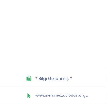
* Bilgi Gizlenmiş *
www.mersineczaciodasi.org.tr