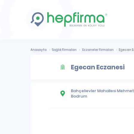
Anasayfa
Sağlık Firmaları
Eczaneler Firmaları
Egecan E
Egecan Eczanesi
Bahçelievler Mahallesi
Mehmet H
Bodrum