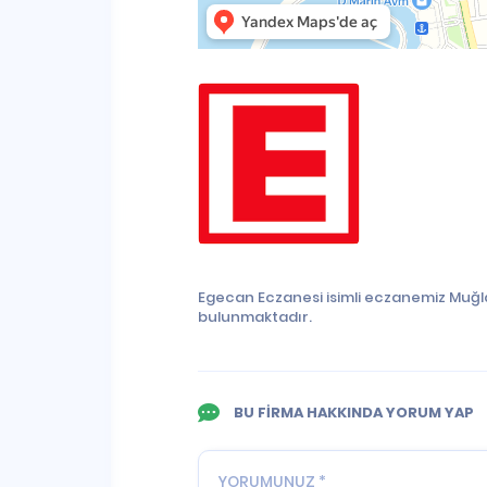
Egecan Eczanesi isimli eczanemiz Muğl
bulunmaktadır.
BU FİRMA HAKKINDA YORUM YAP