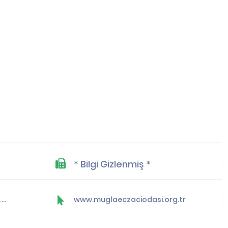
* Bilgi Gizlenmiş *
yonetim@muglaeczaciodasi.org.tr
www.muglaeczaciodasi.org.tr