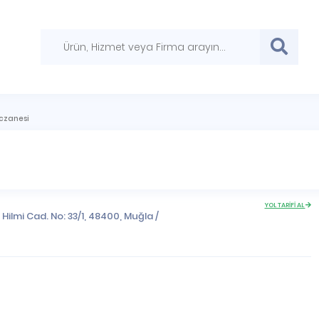
czanesi
YOL TARİFİ AL
ilmi Cad. No: 33/1, 48400,
Muğla
/