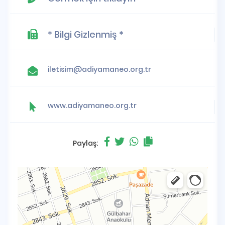
* Bilgi Gizlenmiş *
iletisim@adiyamaneo.org.tr
www.adiyamaneo.org.tr
Paylaş: