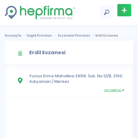
+
Firma
Ekle
Anasayfa
Sağlık Firmaları
Eczaneler Firmaları
Erdil Eczanesi
Erdil Eczanesi
Yunus Emre Mahallesi
29139. Sok. No:12/B, 2100,
Adıyaman
/
Merkez
YOL TARİFİ AL