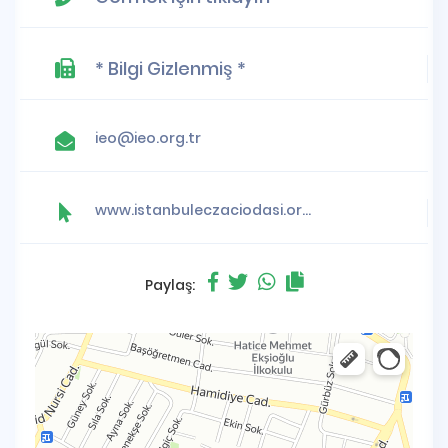
* Bilgi Gizlenmiş *
ieo@ieo.org.tr
www.istanbuleczaciodasi.org.tr
Paylaş: