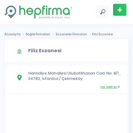
+
Firma
Ekle
Anasayfa
Sağlık Firmaları
Eczaneler Firmaları
Filiz Eczanesi
Filiz Eczanesi
Hamidiye Mahallesi
Ulubatlihasan Cad. No. 8/1 ,
34782,
İstanbul
/
Çekmeköy
YOL TARİFİ AL