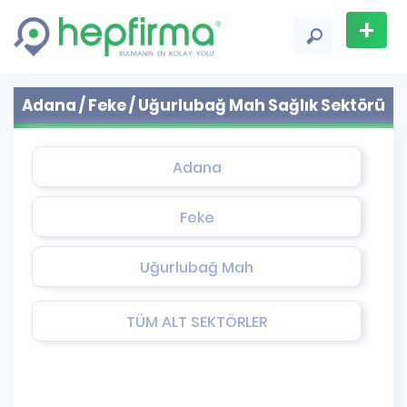
+
Firma
Adana / Feke / Uğurlubağ Mah Sağlık Sektörü
Ekle