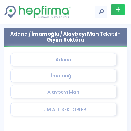
+
Firma
Adana / İmamoğlu / Alaybeyi Mah Tekstil -
Ekle
Giyim Sektörü