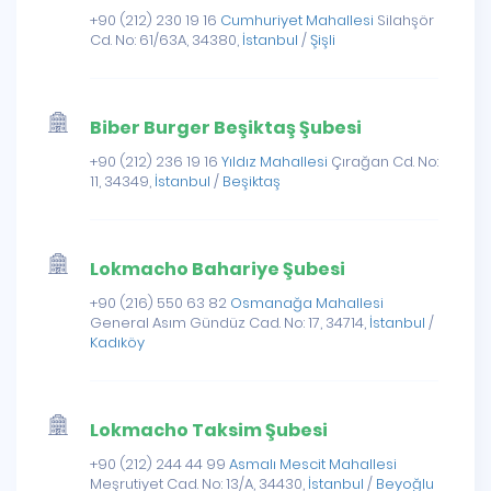
+90 (212) 230 19 16
Cumhuriyet Mahallesi
Silahşör
Cd. No: 61/63A, 34380,
İstanbul
/
Şişli
Biber Burger Beşiktaş Şubesi
+90 (212) 236 19 16
Yıldız Mahallesi
Çırağan Cd. No:
11, 34349,
İstanbul
/
Beşiktaş
Lokmacho Bahariye Şubesi
+90 (216) 550 63 82
Osmanağa Mahallesi
General Asım Gündüz Cad. No: 17, 34714,
İstanbul
/
Kadıköy
Lokmacho Taksim Şubesi
+90 (212) 244 44 99
Asmalı Mescit Mahallesi
Meşrutiyet Cad. No: 13/A, 34430,
İstanbul
/
Beyoğlu