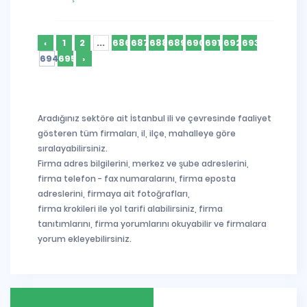
‹
1
2
...
686
687
688
689
690
691
692
693
694
695
›
Aradığınız sektöre ait İstanbul ili ve çevresinde faaliyet
gösteren tüm firmaları, il, ilçe, mahalleye göre
sıralayabilirsiniz.
Firma adres bilgilerini, merkez ve şube adreslerini,
firma telefon - fax numaralarını, firma eposta
adreslerini, firmaya ait fotoğrafları,
firma krokileri ile yol tarifi alabilirsiniz, firma
tanıtımlarını, firma yorumlarını okuyabilir ve firmalara
yorum ekleyebilirsiniz.