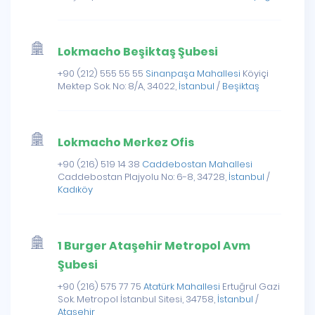
Lokmacho Beşiktaş Şubesi
+90 (212) 555 55 55
Sinanpaşa Mahallesi
Köyiçi
Mektep Sok. No: 8/A, 34022,
İstanbul
/
Beşiktaş
Lokmacho Merkez Ofis
+90 (216) 519 14 38
Caddebostan Mahallesi
Caddebostan Plajyolu No: 6-8, 34728,
İstanbul
/
Kadıköy
1 Burger Ataşehir Metropol Avm
Şubesi
+90 (216) 575 77 75
Atatürk Mahallesi
Ertuğrul Gazi
Sok. Metropol İstanbul Sitesi, 34758,
İstanbul
/
Ataşehir