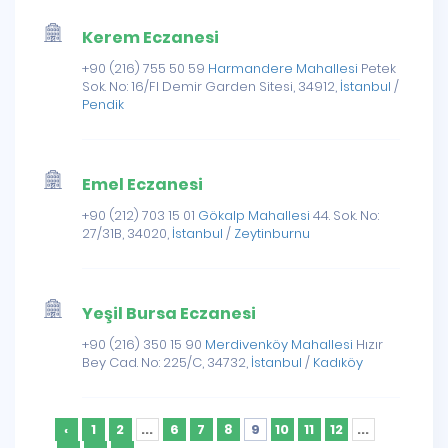
Kerem Eczanesi
+90 (216) 755 50 59
Harmandere Mahallesi
Petek
Sok. No: 16/Fl Demir Garden Sitesi, 34912,
İstanbul
/
Pendik
Emel Eczanesi
+90 (212) 703 15 01
Gökalp Mahallesi
44. Sok. No:
27/31B, 34020,
İstanbul
/
Zeytinburnu
Yeşil Bursa Eczanesi
+90 (216) 350 15 90
Merdivenköy Mahallesi
Hızır
Bey Cad. No: 225/C, 34732,
İstanbul
/
Kadıköy
‹
1
2
...
6
7
8
9
10
11
12
...