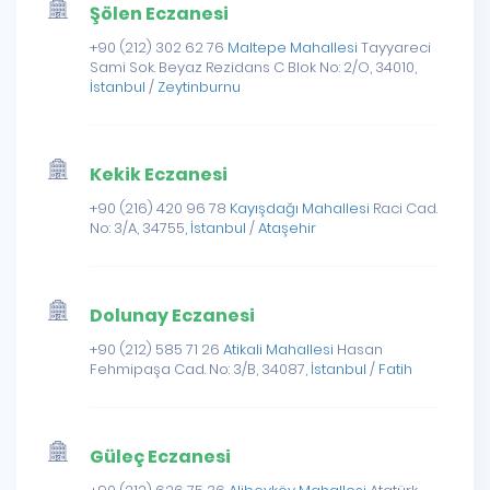
Şölen Eczanesi
+90 (212) 302 62 76
Maltepe Mahallesi
Tayyareci
Sami Sok. Beyaz Rezidans C Blok No: 2/O, 34010,
İstanbul
/
Zeytinburnu
Kekik Eczanesi
+90 (216) 420 96 78
Kayışdağı Mahallesi
Raci Cad.
No: 3/A, 34755,
İstanbul
/
Ataşehir
Dolunay Eczanesi
+90 (212) 585 71 26
Atikali Mahallesi
Hasan
Fehmipaşa Cad. No: 3/B, 34087,
İstanbul
/
Fatih
Güleç Eczanesi