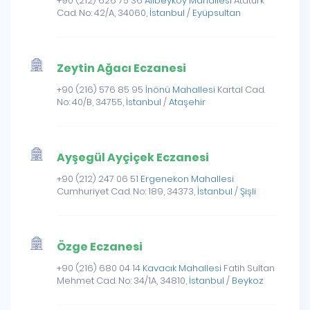
+90 (212) 626 75 36
Alibeyköy Mahallesi
Atatürk
Cad. No: 42/A, 34060,
İstanbul
/
Eyüpsultan
Zeytin Ağacı Eczanesi
+90 (216) 576 85 95
İnönü Mahallesi
Kartal Cad.
No: 40/B, 34755,
İstanbul
/
Ataşehir
Ayşegül Ayçiçek Eczanesi
+90 (212) 247 06 51
Ergenekon Mahallesi
Cumhuriyet Cad. No: 189, 34373,
İstanbul
/
Şişli
Özge Eczanesi
+90 (216) 680 04 14
Kavacık Mahallesi
Fatih Sultan
Mehmet Cad. No: 34/1A, 34810,
İstanbul
/
Beykoz