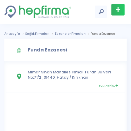
+
Firma
Ekle
Anasayfa
Sağlık Firmaları
Eczaneler Firmaları
Funda Eczanesi
Funda Eczanesi
Mimar Sinan Mahallesi
Ismail Turan Bulvari
No:71/2 , 31440,
Hatay
/
Kırıkhan
YOL TARİFİ AL