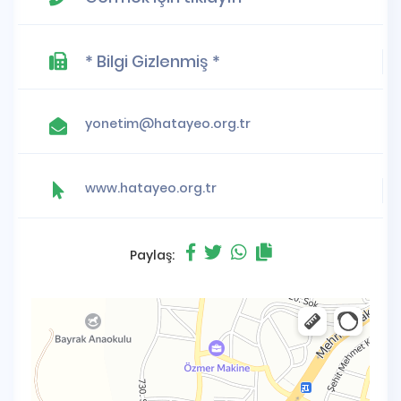
* Bilgi Gizlenmiş *
yonetim@hatayeo.org.tr
www.hatayeo.org.tr
Paylaş: