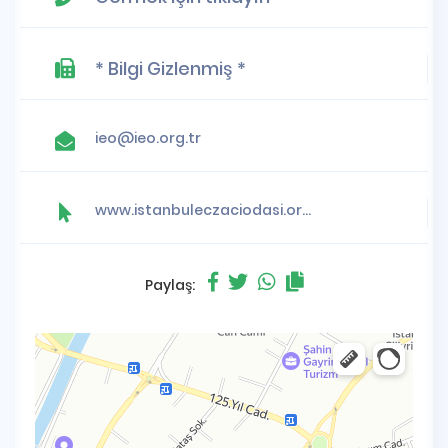
* Bilgi Gizlenmiş *
ieo@ieo.org.tr
www.istanbuleczaciodasi.org.tr
Paylaş: