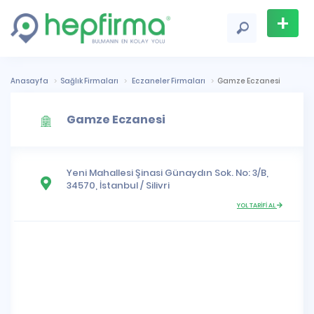
+
Firma
Ekle
Anasayfa
Sağlık Firmaları
Eczaneler Firmaları
Gamze Eczanesi
Gamze Eczanesi
Yeni Mahallesi
Şinasi Günaydın Sok. No: 3/B,
34570,
İstanbul
/
Silivri
YOL TARİFİ AL