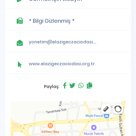
* Bilgi Gizlenmiş *
yonetim@elazigeczaciodasi.org.tr
www.elazigeczaciodasi.org.tr
Paylaş: