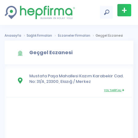
+
Firma
Ekle
Anasayfa
Sağlık Firmaları
Eczaneler Firmaları
Geçgel Eczanesi
Geçgel Eczanesi
Mustafa Paşa Mahallesi
Kazım Karabekir Cad.
No: 31/A, 23300,
Elazığ
/
Merkez
YOL TARİFİ AL