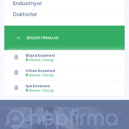
Endüstriyel
Doktorlar
BENZER FİRMALAR
Büşra Eczanesi
Merkez / Elazığ
Cihan Eczanesi
Merkez / Elazığ
Işık Eczanesi
Merkez / Elazığ