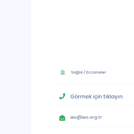
Sağlık
/
Eczaneler
Görmek için tıklayın
ieo@ieo.org.tr