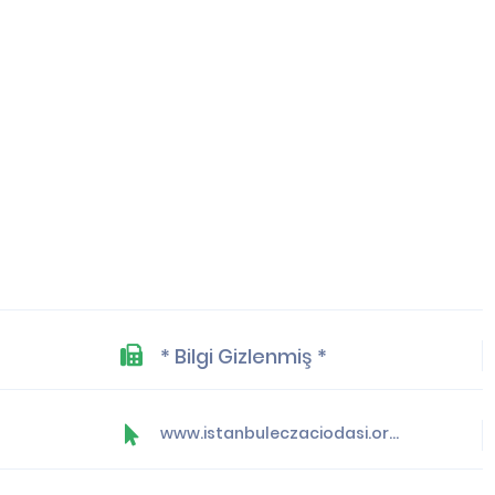
* Bilgi Gizlenmiş *
www.istanbuleczaciodasi.org.tr