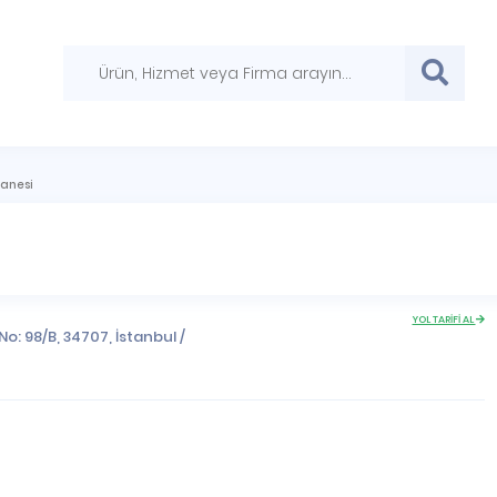
zanesi
YOL TARİFİ AL
No: 98/B, 34707,
İstanbul
/