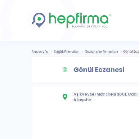
Anasayfa
Sağlık Firmaları
Eczaneler Firmaları
Gönül Ec
Gönül Eczanesi
Aşıkveysel Mahallesi
3001. Cad. 
Ataşehir