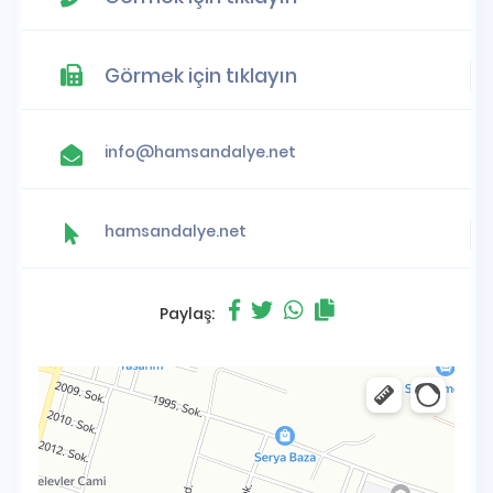
Görmek için tıklayın
info@hamsandalye.net
hamsandalye.net
Paylaş: