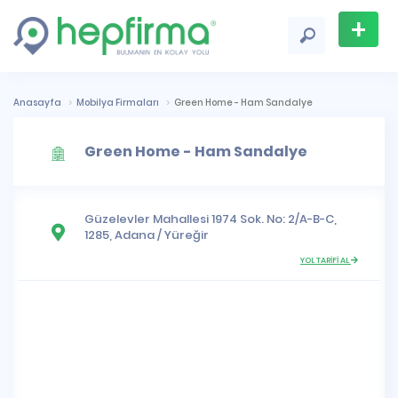
+
Firma
Ekle
Anasayfa
Mobilya Firmaları
Green Home - Ham Sandalye
Green Home - Ham Sandalye
Güzelevler Mahallesi
1974 Sok. No: 2/A-B-C,
1285,
Adana
/
Yüreğir
YOL TARİFİ AL