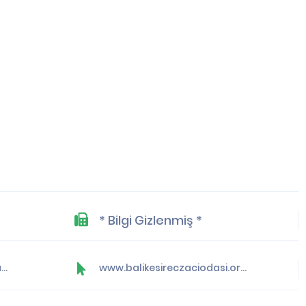
* Bilgi Gizlenmiş *
yonetim@balikesireczaciodasi.org.tr
www.balikesireczaciodasi.org.tr