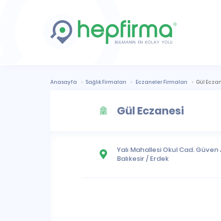
Anasayfa
Sağlık Firmaları
Eczaneler Firmaları
Gül Eczan
Gül Eczanesi
Yalı Mahallesi
Okul Cad. Güven Ap
Balıkesir
/
Erdek