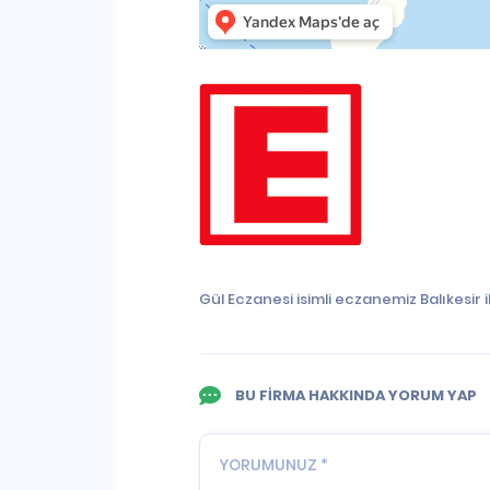
Gül Eczanesi isimli eczanemiz Balıkesir
BU FİRMA HAKKINDA YORUM YAP