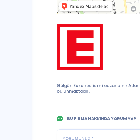
Gülgün Eczanesi isimli eczanemiz Adan
bulunmaktadır.
BU FİRMA HAKKINDA YORUM YAP