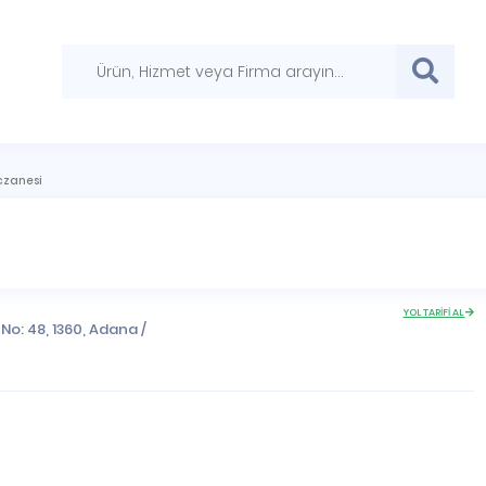
czanesi
YOL TARİFİ AL
 No: 48, 1360,
Adana
/