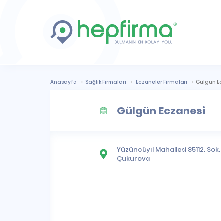
Anasayfa
Sağlık Firmaları
Eczaneler Firmaları
Gülgün E
Gülgün Eczanesi
Yüzüncüyıl Mahallesi
85112. Sok.
Çukurova