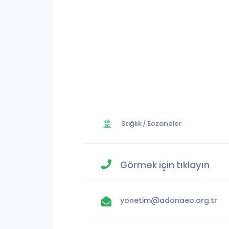
Sağlık
/
Eczaneler
Görmek için tıklayın
yonetim@adanaeo.org.tr