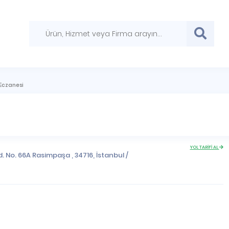
Eczanesi
YOL TARİFİ AL
. No. 66A Rasimpaşa , 34716,
İstanbul
/