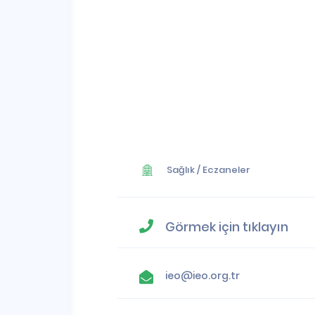
Sağlık
/
Eczaneler
Görmek için tıklayın
ieo@ieo.org.tr