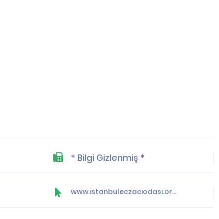
* Bilgi Gizlenmiş *
www.istanbuleczaciodasi.org.tr