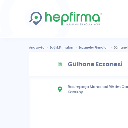
Anasayfa
Sağlık Firmaları
Eczaneler Firmaları
Gülhane 
Gülhane Eczanesi
Rasimpaşa Mahallesi
Rihtim Cad
Kadıköy