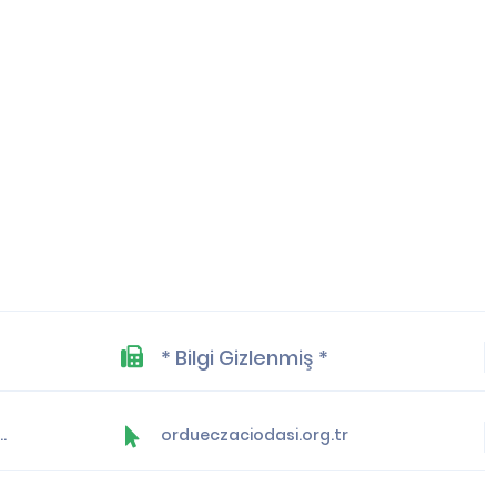
* Bilgi Gizlenmiş *
odasi@yahoo.com.tr
ordueczaciodasi.org.tr