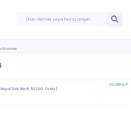
 Eczanesi
i
YOL TARİFİ AL
Akyol Sok. No:9, 52200,
Ordu
/