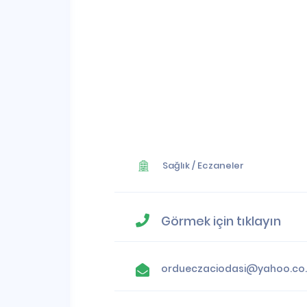
Sağlık
/
Eczaneler
Görmek için tıklayın
ordueczaci