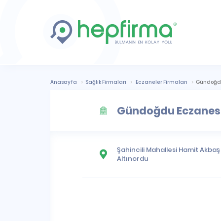
Anasayfa
Sağlık Firmaları
Eczaneler Firmaları
Gündoğdu
Gündoğdu Eczanes
Şahincili Mahallesi
Hamit Akbaş 
Altınordu