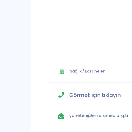
Sağlık
/
Eczaneler
Görmek için tıklayın
yonetim@erzurumeo.org.tr