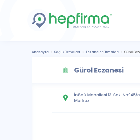
Anasayfa
Sağlık Firmaları
Eczaneler Firmaları
Gürol Ecz
Gürol Eczanesi
İnönü Mahallesi
13. Sok. No:145/
Merkez