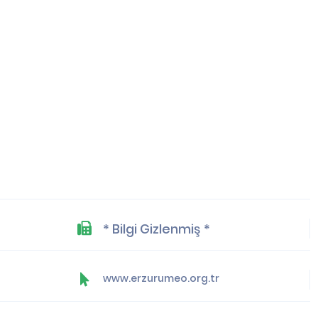
* Bilgi Gizlenmiş *
www.erzurumeo.org.tr