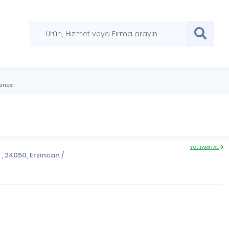
anesi
YOL TARİFİ AL
c , 24050,
Erzincan
/