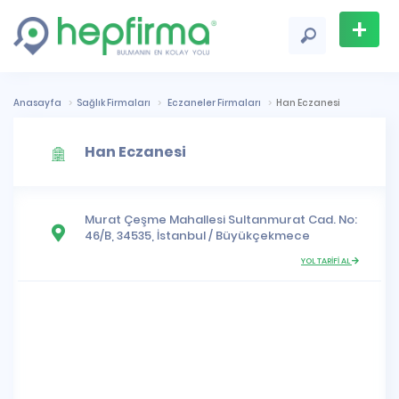
+
Firma
Ekle
Anasayfa
Sağlık Firmaları
Eczaneler Firmaları
Han Eczanesi
Han Eczanesi
Murat Çeşme Mahallesi
Sultanmurat Cad. No:
46/B, 34535,
İstanbul
/
Büyükçekmece
YOL TARİFİ AL