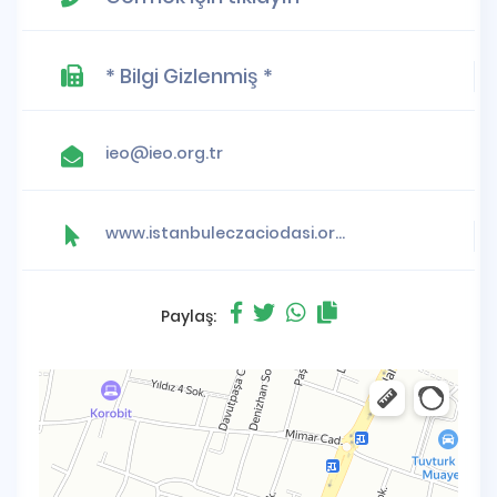
* Bilgi Gizlenmiş *
ieo@ieo.org.tr
www.istanbuleczaciodasi.org.tr
Paylaş: