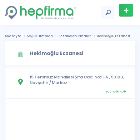
+
Firma
Ekle
Anasayfa
Sağlık Firmaları
Eczaneler Firmaları
Hekimoğlu Eczanesi
Hekimoğlu Eczanesi
15 Temmuz Mahallesi
Şifa Cad. No:11-A , 50100,
Nevşehir
/
Merkez
YOL TARİFİ AL