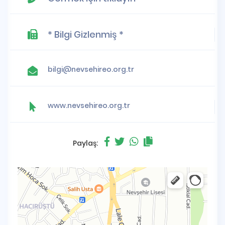
* Bilgi Gizlenmiş *
bilgi@nevsehireo.org.tr
www.nevsehireo.org.tr
Paylaş: