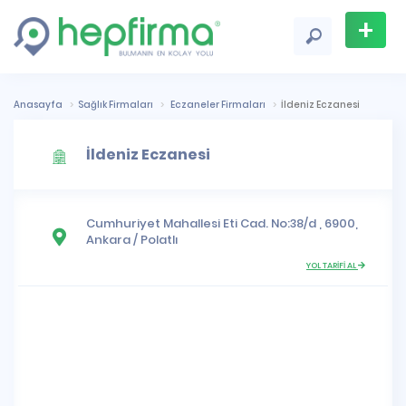
+
Firma
Ekle
Anasayfa
Sağlık Firmaları
Eczaneler Firmaları
İldeniz Eczanesi
İldeniz Eczanesi
Cumhuriyet Mahallesi
Eti Cad. No:38/d , 6900,
Ankara
/
Polatlı
YOL TARİFİ AL