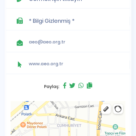
* Bilgi Gizlenmiş *
aeo@aeo.org.tr
www.aeo.org.tr
Paylaş: