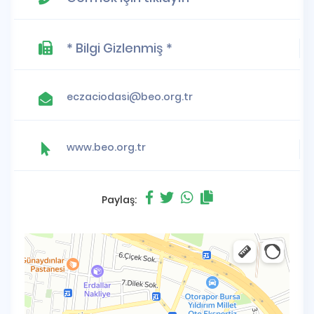
* Bilgi Gizlenmiş *
eczaciodasi@beo.org.tr
www.beo.org.tr
Paylaş: