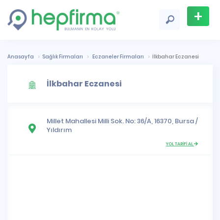
+
Firma
Ekle
Anasayfa
Sağlık Firmaları
Eczaneler Firmaları
İlkbahar Eczanesi
İlkbahar Eczanesi
Millet Mahallesi
Milli Sok. No: 36/A, 16370,
Bursa
/
Yıldırım
YOL TARİFİ AL