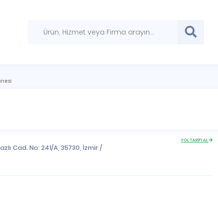
anesi
YOL TARİFİ AL
azlı Cad. No: 241/A, 35730,
İzmir
/