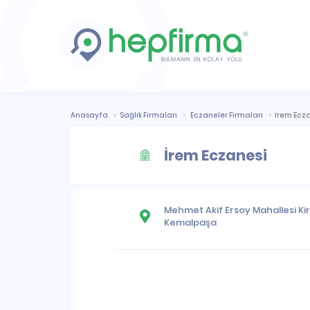
Anasayfa
Sağlık Firmaları
Eczaneler Firmaları
İrem Ecz
İrem Eczanesi
Mehmet Akif Ersoy Mahallesi
Kir
Kemalpaşa