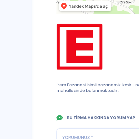
İrem Eczanesi isimli eczanemiz İzmir i
mahallesinde bulunmaktadır.
BU FİRMA HAKKINDA YORUM YAP