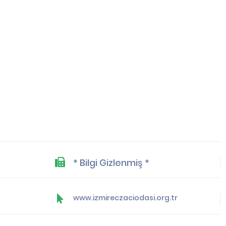
* Bilgi Gizlenmiş *
www.izmireczaciodasi.org.tr