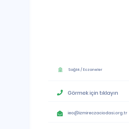
Sağlık
/
Eczaneler
Görmek için tıklayın
ieo@izmireczaciodasi.org.tr