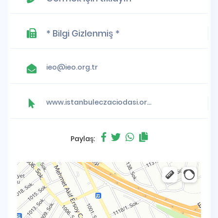
* Bilgi Gizlenmiş *
ieo@ieo.org.tr
www.istanbuleczaciodasi.org.tr
Paylaş: