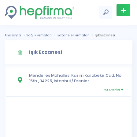
+
Firma
Ekle
Anasayfa
Sağlık Firmaları
Eczaneler Firmaları
Işık Eczanesi
Işık Eczanesi
Menderes Mahallesi
Kazim Karabekir Cad. No.
15/b , 34225,
İstanbul
/
Esenler
YOL TARİFİ AL