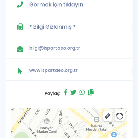
Görmek için tıklayın
* Bilgi Gizlenmiş *
bilgi@ispartaeo.org.tr
www.ispartaeo.org.tr
Paylaş: