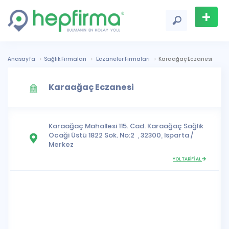
+
Firma
Ekle
Anasayfa
Sağlık Firmaları
Eczaneler Firmaları
Karaağaç Eczanesi
Karaağaç Eczanesi
Karaağaç Mahallesi
115. Cad. Karaağaç Sağlik
Ocaği Üstü 1822 Sok. No:2 , 32300,
Isparta
/
Merkez
YOL TARİFİ AL