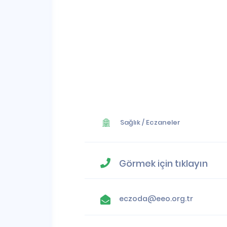
Sağlık
/
Eczaneler
Görmek için tıklayın
eczoda@eeo.org.tr