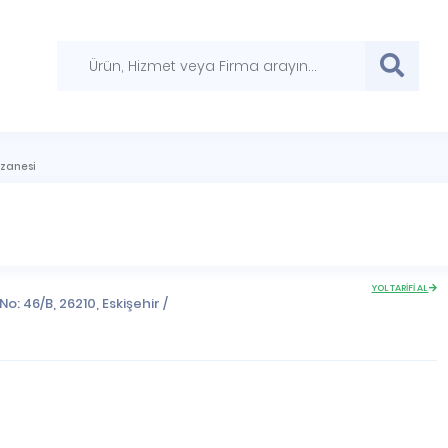
czanesi
YOL TARİFİ AL
No: 46/B, 26210,
Eskişehir
/