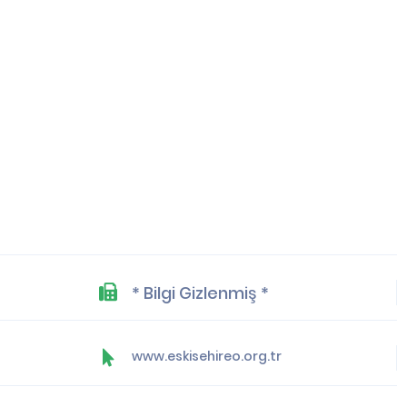
* Bilgi Gizlenmiş *
www.eskisehireo.org.tr