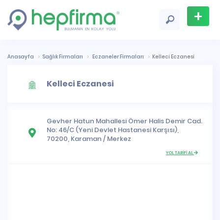
+
Firma
Ekle
Anasayfa
Sağlık Firmaları
Eczaneler Firmaları
Kelleci Eczanesi
Kelleci Eczanesi
Gevher Hatun Mahallesi
Ömer Halis Demir Cad.
No: 46/C (Yeni Devlet Hastanesi Karşısı),
70200,
Karaman
/
Merkez
YOL TARİFİ AL