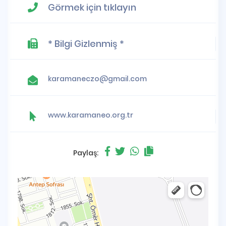
Görmek için tıklayın
* Bilgi Gizlenmiş *
karamaneczo@gmail.com
www.karamaneo.org.tr
Paylaş: