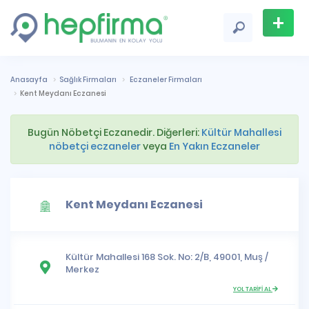
+
Firma
Ekle
Anasayfa
Sağlık Firmaları
Eczaneler Firmaları
Kent Meydanı Eczanesi
Bugün Nöbetçi Eczanedir. Diğerleri:
Kültür Mahallesi
nöbetçi eczaneler
veya
En Yakın Eczaneler
Kent Meydanı Eczanesi
Kültür Mahallesi
168 Sok. No: 2/B, 49001,
Muş
/
Merkez
YOL TARİFİ AL