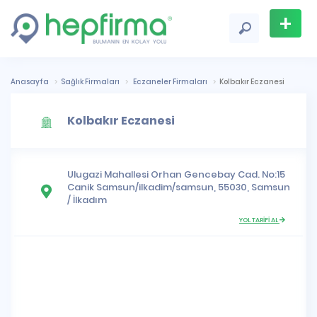
+
Firma
Ekle
Anasayfa
Sağlık Firmaları
Eczaneler Firmaları
Kolbakır Eczanesi
Kolbakır Eczanesi
Ulugazi Mahallesi
Orhan Gencebay Cad. No:15
Canik Samsun/ilkadim/samsun, 55030,
Samsun
/
İlkadım
YOL TARİFİ AL