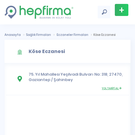
+
Firma
Ekle
Anasayfa
Sağlık Firmaları
Eczaneler Firmaları
Köse Eczanesi
Köse Eczanesi
75. Yıl Mahallesi
Yeşilvadi Bulvarı No: 318, 27470,
Gaziantep
/
Şahinbey
YOL TARİFİ AL