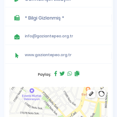
* Bilgi Gizlenmiş *
info@gaziantepeo.org.tr
www.gaziantepeo.org.tr
Paylaş: