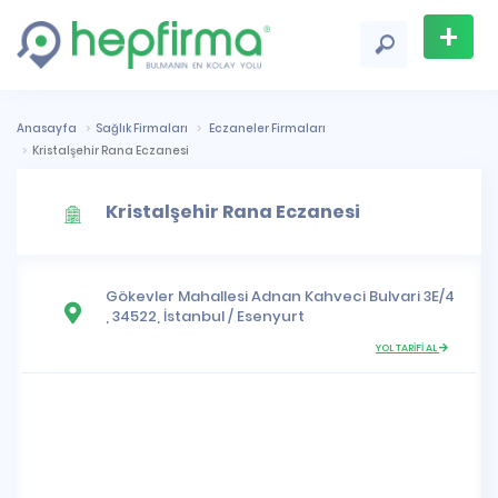
+
Firma
Ekle
Anasayfa
Sağlık Firmaları
Eczaneler Firmaları
Kristalşehir Rana Eczanesi
Kristalşehir Rana Eczanesi
Gökevler Mahallesi
Adnan Kahveci Bulvari 3E/4
, 34522,
İstanbul
/
Esenyurt
YOL TARİFİ AL