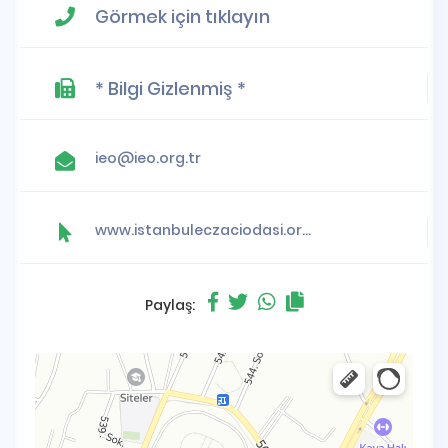
Görmek için tıklayın
* Bilgi Gizlenmiş *
ieo@ieo.org.tr
www.istanbuleczaciodasi.org.tr
Paylaş: