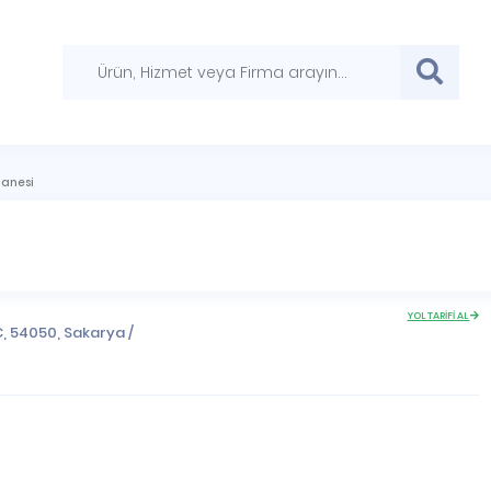
zanesi
YOL TARİFİ AL
C, 54050,
Sakarya
/