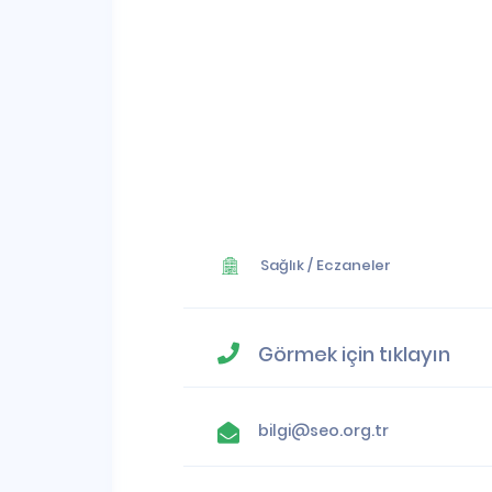
Sağlık
/
Eczaneler
Görmek için tıklayın
bilgi@seo.org.tr