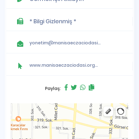
* Bilgi Gizlenmiş *
yonetim@manisaeczaciodasi.org.tr
www.manisaeczaciodasi.org.tr
Paylaş: