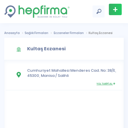
+
Firma
Ekle
Anasayfa
Sağlık Firmaları
Eczaneler Firmaları
Kultaş Eczanesi
Kultaş Eczanesi
Cumhuriyet Mahallesi
Menderes Cad. No: 38/E,
45300,
Manisa
/
Salihli
YOL TARİFİ AL