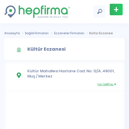
+
Firma
Ekle
Anasayfa
Sağlık Firmaları
Eczaneler Firmaları
Kültür Eczanesi
Kültür Eczanesi
Kültür Mahallesi
Hastane Cad. No: 12/A, 49001,
Muş
/
Merkez
YOL TARİFİ AL