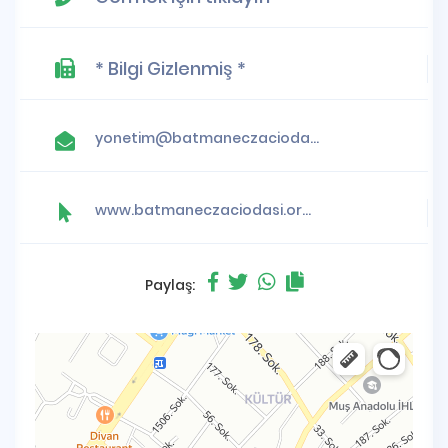
* Bilgi Gizlenmiş *
yonetim@batmaneczaciodasi.org.tr
www.batmaneczaciodasi.org.tr
Paylaş: