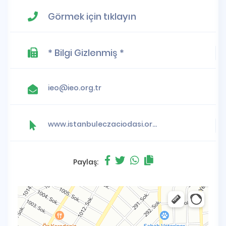
Görmek için tıklayın
* Bilgi Gizlenmiş *
ieo@ieo.org.tr
www.istanbuleczaciodasi.org.tr
Paylaş: