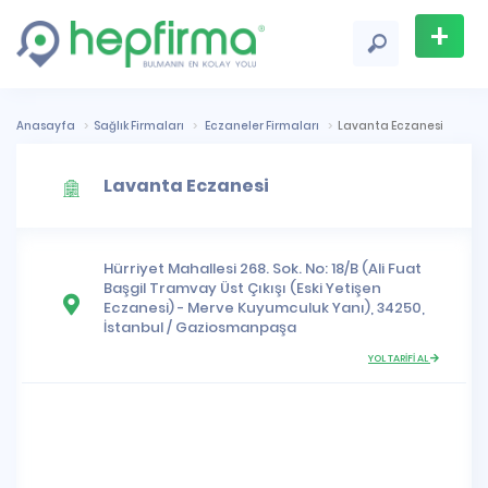
+
Firma
Ekle
Anasayfa
Sağlık Firmaları
Eczaneler Firmaları
Lavanta Eczanesi
Lavanta Eczanesi
Hürriyet Mahallesi
268. Sok. No: 18/B (Ali Fuat
Başgil Tramvay Üst Çıkışı (Eski Yetişen
Eczanesi) - Merve Kuyumculuk Yanı), 34250,
İstanbul
/
Gaziosmanpaşa
YOL TARİFİ AL