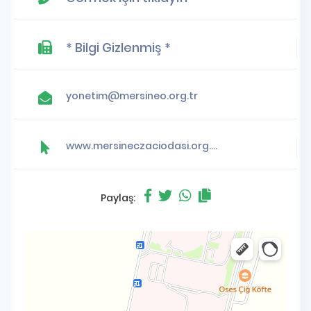
* Bilgi Gizlenmiş *
yonetim@mersineo.org.tr
www.mersineczaciodasi.org.tr
Paylaş: