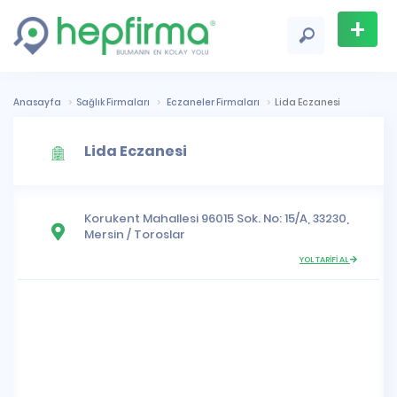
+
Firma
Ekle
Anasayfa
Sağlık Firmaları
Eczaneler Firmaları
Lida Eczanesi
Lida Eczanesi
Korukent Mahallesi
96015 Sok. No: 15/A, 33230,
Mersin
/
Toroslar
YOL TARİFİ AL